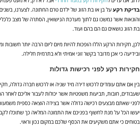
לרוב אנו עדים ל
חקירות רקע במגזר החרדי
אבל לא רק, לא מעט פעמים 
על בן או בת הזוג של ילדם טרם החתונה. לצערנו, בשנים
בדיקת רקע
והונאות אשר נמשכו גם לתוך מערכת הנישואין, הסתרה של מצב כלכלי 
בת הזוג נושאים גם הם בהם ועוד.
לכן, חקירות הרקע הללו הופכות להיות מיום ליום הרבה יותר חשובות 
ובידיעה כי אכן מדובר בקשר זוגי אמיתי ולא בתרמית חלילה.
חקירות רקע לפני רכישות גדולות
בין אם אתם עומדים לרכוש דירה מיד שניה או לרכוש חברה גדולה, ח
שעבודים, חובות, תביעות משפטיות אשר יכולות לעבור אליכם לאחר הרכ
לפני שאתם מבצעים רכישה גדולה אשר בצידה הוצאה כספית משמעותי
יעשו הכל על מנת לחשוף בפניכם את התמונה המלאה כך שתוכלו לקבל 
בטוחים כי אתם משקיעים את הכסף שלכם במקום נכון וראוי.