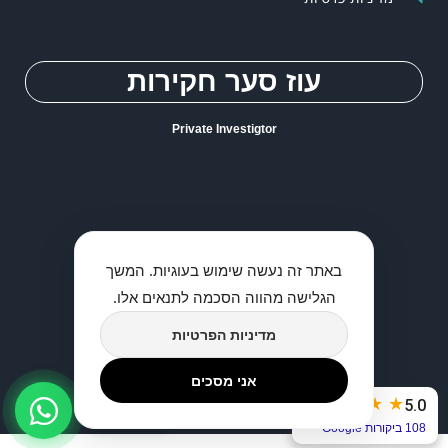
עוז סער חקירות
Private Investigtor
באתר זה נעשה שימוש בעוגיות. המשך
הגלישה מהווה הסכמה לתנאים אלו.
מדיניות הפרטיות
אני מסכים
2026 © כל הזכיות שמורות לעוז סער חוקר פרטי
★
★
★
★
★
5.0
דברו איתנו
108 ביקורות Google