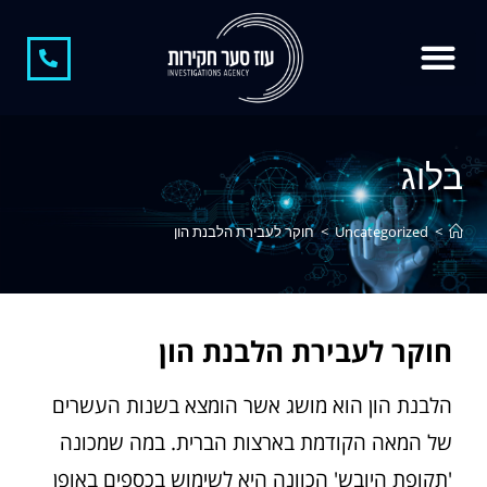
צור קשר
חוקר פרטי
קצת עלינו
חוקר פרטי בגידות
משרד חקירות
חקירות כלכליות
חשיפת מתחזים
בלוג
>
Uncategorized
>
חוקר לעבירת הלבנת הון
חוקר לעבירת הלבנת הון
הלבנת הון הוא מושג אשר הומצא בשנות העשרים
של המאה הקודמת בארצות הברית. במה שמכונה
'תקופת היובש' הכוונה היא לשימוש בכספים באופן